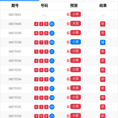
期号
号码
预测
结果
小单
08070601
---
殺
---
大双
08070600
4
2
0
06
殺
中
小单
08070599
8
8
6
22
殺
中
小单
08070598
0
7
2
09
殺
错
小双
08070597
5
7
9
21
殺
中
小单
08070596
4
8
9
21
殺
中
小双
08070595
8
4
6
18
殺
中
大双
08070594
5
9
3
17
殺
中
大单
08070593
0
4
3
07
殺
中
小双
08070592
2
6
6
14
殺
中
小双
08070591
0
5
4
09
殺
中
小双
08070590
9
6
8
23
殺
中