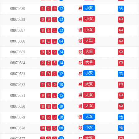
小双
08070589
1
2
9
12
殺
错
小双
08070588
0
9
4
13
殺
中
小双
08070587
8
1
4
13
殺
中
大单
08070586
0
2
2
04
殺
中
大单
08070585
9
6
9
24
殺
中
大单
08070584
2
7
5
14
殺
中
小双
08070583
1
9
2
12
殺
错
大双
08070582
1
3
6
10
殺
中
大双
08070581
9
4
2
15
殺
中
大双
08070580
8
8
3
19
殺
中
大双
08070579
8
7
3
18
殺
错
小双
08070578
0
2
6
08
殺
错
大双