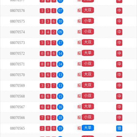
08070577
3
0
9
12
殺
中
大双
08070576
1
5
1
07
殺
中
小单
08070575
1
3
6
10
殺
中
小双
08070574
3
4
2
09
殺
中
大双
08070573
5
5
7
17
殺
中
大单
08070572
0
8
6
14
殺
中
小双
08070571
8
8
8
24
殺
中
大双
08070570
5
6
2
13
殺
中
大双
08070569
3
3
7
13
殺
中
小双
08070568
6
6
3
15
殺
中
大单
08070567
6
4
6
16
殺
中
小双
08070566
7
9
2
18
殺
中
大单
08070565
2
8
9
19
殺
错