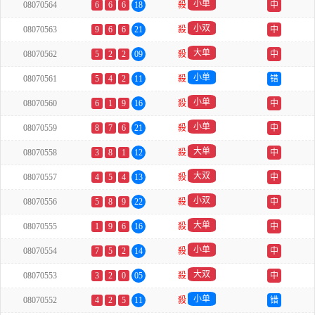
小单
08070564
6
6
6
18
殺
中
小双
08070563
9
6
6
21
殺
中
大单
08070562
5
2
2
09
殺
中
小单
08070561
5
4
2
11
殺
错
小单
08070560
6
1
9
16
殺
中
小单
08070559
8
7
6
21
殺
中
大单
08070558
3
8
1
12
殺
中
大双
08070557
4
5
4
13
殺
中
小双
08070556
5
8
9
22
殺
中
大单
08070555
1
9
6
16
殺
中
小单
08070554
7
5
2
14
殺
中
大双
08070553
3
2
0
05
殺
中
小单
08070552
4
2
5
11
殺
错