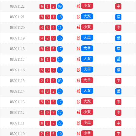
小双
08091122
6
1
2
09
殺
中
大双
08091121
9
8
1
18
殺
错
小双
08091120
4
3
4
11
殺
中
大单
08091119
4
2
9
15
殺
错
大单
08091118
9
2
6
17
殺
错
大双
08091117
6
1
7
14
殺
错
大单
08091116
5
8
2
15
殺
错
大单
08091115
2
1
2
05
殺
中
大双
08091114
4
8
2
14
殺
错
大双
08091113
5
9
3
17
殺
中
小双
08091112
1
9
7
17
殺
中
小单
08091111
8
7
7
22
殺
中
小单
08091110
2
2
6
10
殺
中