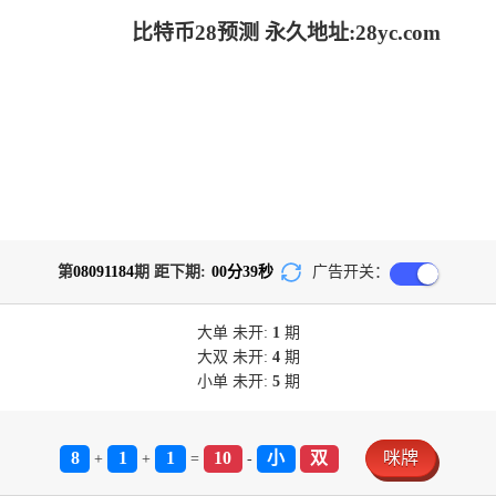
比特币28预测 永久地址:28yc.com
第
08091184
期 距下期:
00
分
39
秒
广告开关：
大单
未开:
1
期
大双
未开:
4
期
小单
未开:
5
期
8
1
1
10
小
双
咪牌
+
+
=
-