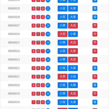
08060930
2
2
1
05
大单
小双
错
08060929
9
7
6
22
小双
大单
错
08060928
9
3
4
16
小双
大单
错
08060927
9
7
8
24
小单
大双
中
08060926
2
7
5
14
大双
小单
中
08060925
2
7
5
14
小单
大双
中
08060924
8
0
7
15
小双
大单
中
08060923
6
9
9
24
小单
大双
中
08060922
0
9
9
18
小双
大单
错
08060921
2
7
6
15
大单
小双
中
08060920
6
0
1
07
小双
大单
错
08060919
9
1
6
16
小单
大双
中
08060918
7
3
4
14
小双
大单
错