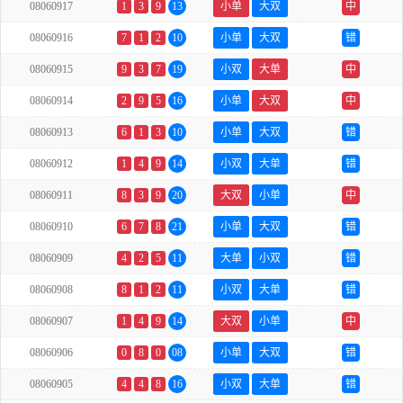
08060917
1
3
9
13
小单
大双
中
08060916
7
1
2
10
小单
大双
错
08060915
9
3
7
19
小双
大单
中
08060914
2
9
5
16
小单
大双
中
08060913
6
1
3
10
小单
大双
错
08060912
1
4
9
14
小双
大单
错
08060911
8
3
9
20
大双
小单
中
08060910
6
7
8
21
小单
大双
错
08060909
4
2
5
11
大单
小双
错
08060908
8
1
2
11
小双
大单
错
08060907
1
4
9
14
大双
小单
中
08060906
0
8
0
08
小单
大双
错
08060905
4
4
8
16
小双
大单
错