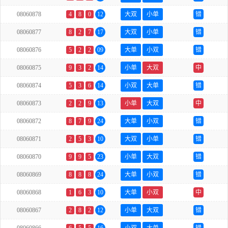
08060878
4
8
0
12
大双
小单
错
08060877
8
2
7
17
大双
小单
错
08060876
5
2
2
09
大单
小双
错
08060875
9
3
2
14
小单
大双
中
08060874
5
3
6
14
小双
大单
错
08060873
2
2
9
13
小单
大双
中
08060872
8
7
9
24
大单
小双
错
08060871
2
5
3
10
大双
小单
错
08060870
9
9
5
23
小单
大双
错
08060869
8
8
8
24
大单
小双
错
08060868
1
6
3
10
大单
小双
中
08060867
2
8
2
12
小单
大双
错