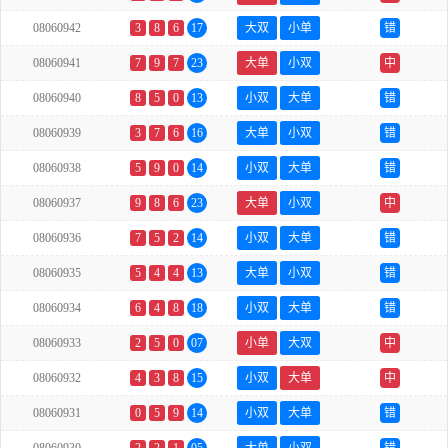
08060942
3
8
6
17
大双
小单
错
08060941
7
9
7
23
大单
小双
中
08060940
8
5
0
13
小双
大单
错
08060939
3
7
6
16
大单
小双
错
08060938
5
9
0
14
小双
大单
错
08060937
9
8
6
23
大单
小双
中
08060936
7
5
2
14
小双
大单
错
08060935
5
4
4
13
大单
小双
错
08060934
6
4
8
18
小双
大单
错
08060933
2
5
0
07
小单
大双
中
08060932
4
3
8
15
小双
大单
中
08060931
0
5
9
14
小双
大单
错