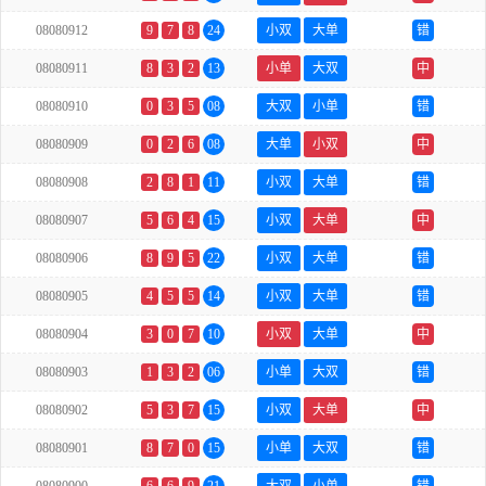
08080912
9
7
8
24
小双
大单
错
08080911
8
3
2
13
小单
大双
中
08080910
0
3
5
08
大双
小单
错
08080909
0
2
6
08
大单
小双
中
08080908
2
8
1
11
小双
大单
错
08080907
5
6
4
15
小双
大单
中
08080906
8
9
5
22
小双
大单
错
08080905
4
5
5
14
小双
大单
错
08080904
3
0
7
10
小双
大单
中
08080903
1
3
2
06
小单
大双
错
08080902
5
3
7
15
小双
大单
中
08080901
8
7
0
15
小单
大双
错