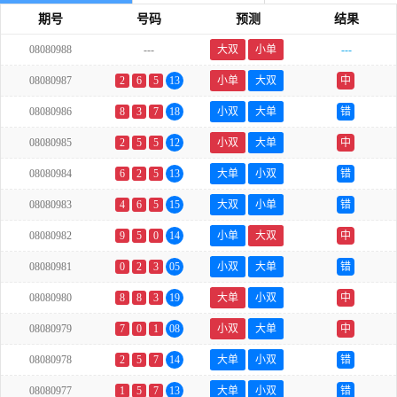
期号
号码
预测
结果
08080988
---
大双
小单
---
08080987
2
6
5
13
小单
大双
中
08080986
8
3
7
18
小双
大单
错
08080985
2
5
5
12
小双
大单
中
08080984
6
2
5
13
大单
小双
错
08080983
4
6
5
15
大双
小单
错
08080982
9
5
0
14
小单
大双
中
08080981
0
2
3
05
小双
大单
错
08080980
8
8
3
19
大单
小双
中
08080979
7
0
1
08
小双
大单
中
08080978
2
5
7
14
大单
小双
错
08080977
1
5
7
13
大单
小双
错