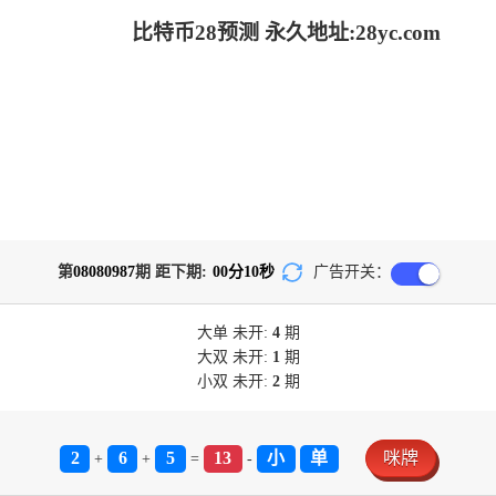
比特币28预测 永久地址:28yc.com
第
08080987
期 距下期:
00
分
10
秒
广告开关：
大单
未开:
4
期
大双
未开:
1
期
小双
未开:
2
期
2
6
5
13
小
单
咪牌
+
+
=
-