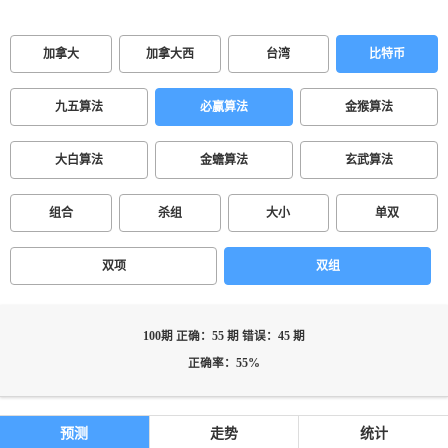
加拿大
加拿大西
台湾
比特币
九五算法
必赢算法
金猴算法
大白算法
金蟾算法
玄武算法
组合
杀组
大小
单双
双项
双组
100期 正确：55 期 错误：45 期
正确率：55%
预测
走势
统计