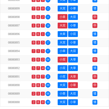
08080900
6
6
9
21
大双
小单
错
08080899
7
8
0
15
大双
小单
错
08080898
3
6
2
11
小单
大双
中
08080897
1
8
7
16
大双
小单
中
08080896
6
6
1
13
大单
小双
错
08080895
9
3
5
17
大双
小单
错
08080894
7
5
5
17
小单
大双
错
08080893
2
0
2
04
小双
大单
中
08080892
5
7
4
16
小双
大单
错
08080891
5
9
7
21
小双
大单
中
08080890
0
0
9
09
大双
小单
中
08080889
2
5
1
08
小单
大双
错
08080888
2
8
0
10
大双
小单
错