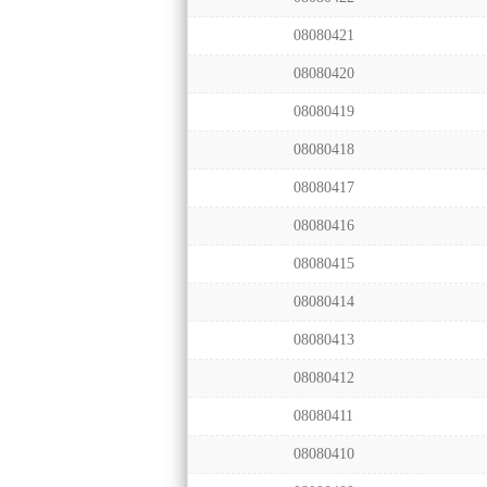
08080421
08080420
08080419
08080418
08080417
08080416
08080415
08080414
08080413
08080412
08080411
08080410