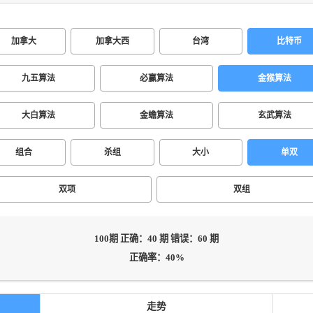
加拿大
加拿大西
台湾
比特币
九五算法
必赢算法
金猴算法
大白算法
金蟾算法
玄武算法
组合
杀组
大小
单双
双项
双组
100期 正确：40 期 错误：60 期
正确率：40%
走势