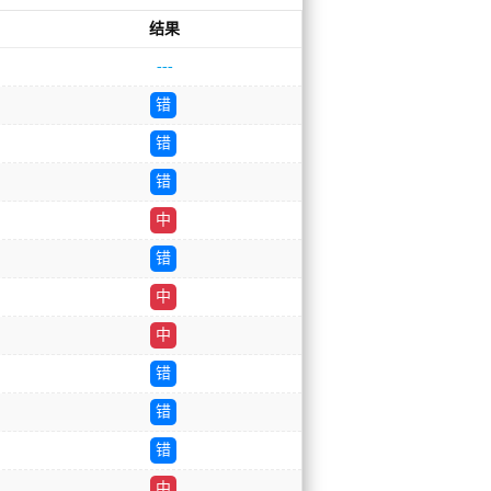
结果
---
错
错
错
中
错
中
中
错
错
错
中