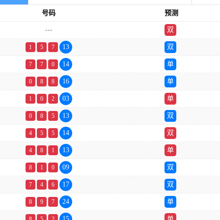
号码
预测
---
双
13
双
1
5
7
14
单
7
7
0
16
单
0
8
8
03
单
1
0
2
13
双
0
8
5
14
双
4
5
5
13
单
4
8
1
09
双
8
1
0
17
双
7
4
6
24
单
8
9
7
15
单
8
5
2