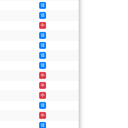
错
错
中
错
错
错
错
中
中
中
错
中
错