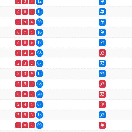
12
单
5
3
4
18
单
9
8
1
20
单
5
9
6
16
单
8
7
1
17
双
9
8
0
08
双
0
4
4
07
双
2
3
2
15
双
3
3
9
08
双
2
5
1
20
双
8
8
4
07
单
2
4
1
13
双
5
5
3
09
单
5
0
4