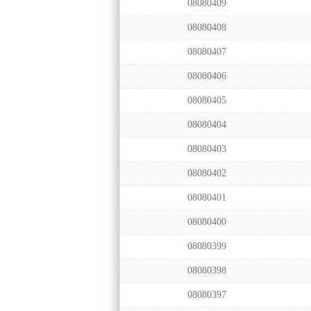
08080409
08080408
08080407
08080406
08080405
08080404
08080403
08080402
08080401
08080400
08080399
08080398
08080397