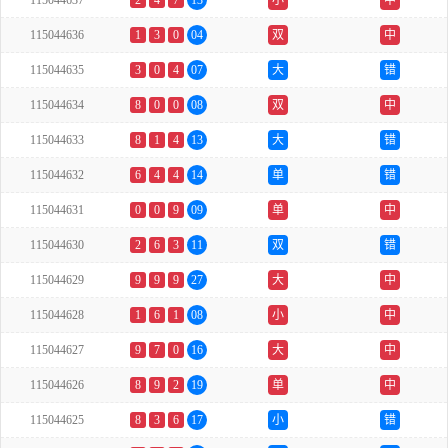
115044637
2
4
7
13
小
中
115044636
1
3
0
04
双
中
115044635
3
0
4
07
大
错
115044634
8
0
0
08
双
中
115044633
8
1
4
13
大
错
115044632
6
4
4
14
单
错
115044631
0
0
9
09
单
中
115044630
2
6
3
11
双
错
115044629
9
9
9
27
大
中
115044628
1
6
1
08
小
中
115044627
9
7
0
16
大
中
115044626
8
9
2
19
单
中
115044625
8
3
6
17
小
错