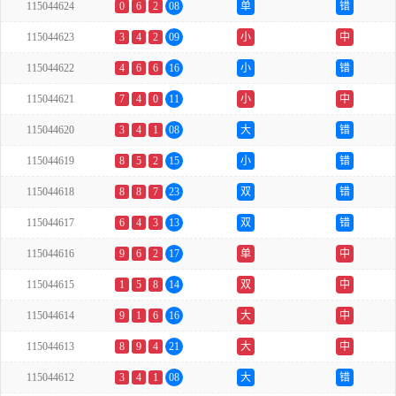
115044624
0
6
2
08
单
错
115044623
3
4
2
09
小
中
115044622
4
6
6
16
小
错
115044621
7
4
0
11
小
中
115044620
3
4
1
08
大
错
115044619
8
5
2
15
小
错
115044618
8
8
7
23
双
错
115044617
6
4
3
13
双
错
115044616
9
6
2
17
单
中
115044615
1
5
8
14
双
中
115044614
9
1
6
16
大
中
115044613
8
9
4
21
大
中
115044612
3
4
1
08
大
错