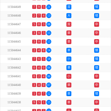
115044649
7
9
5
21
双
错
115044648
2
7
4
13
大
错
115044647
5
0
3
08
双
中
115044646
3
9
3
15
单
中
115044645
3
9
3
15
单
中
115044644
2
4
8
14
单
错
115044643
7
6
5
18
小
错
115044642
0
4
0
04
单
错
115044641
0
2
4
06
小
中
115044640
3
4
0
07
单
中
115044639
1
4
7
12
单
错
115044638
9
5
1
15
单
中