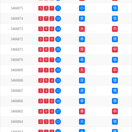
3466875
5
3
7
15
小
错
3466874
1
7
2
10
单
错
3466873
5
9
0
14
大
中
3466872
3
9
0
12
单
错
3466871
6
8
2
16
双
中
3466870
8
9
7
24
单
错
3466869
7
1
8
16
大
中
3466868
2
9
4
15
双
错
3466867
1
4
6
11
双
错
3466866
3
7
0
10
单
错
3466865
4
9
4
17
单
中
3466864
3
5
4
12
大
错