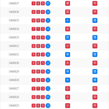
3466837
1
4
0
05
单
中
3466836
6
5
9
20
双
中
3466835
6
9
6
21
小
错
3466834
7
7
5
19
大
中
3466833
1
8
4
13
双
错
3466832
6
6
0
12
小
中
3466831
9
4
3
16
单
错
3466830
8
8
5
21
大
中
3466829
8
0
8
16
单
错
3466828
2
9
1
12
大
错
3466827
2
7
3
12
小
中
3466826
0
2
3
05
小
中
3466825
4
6
0
10
小
中