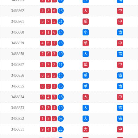
3466863
7
1
3
11
大
错
3466862
4
8
6
18
大
中
3466861
9
7
5
21
单
中
3466860
7
1
6
14
小
错
3466859
4
6
5
15
单
中
3466858
7
0
3
10
大
错
3466857
2
7
2
11
单
中
3466856
6
3
5
14
单
错
3466855
8
5
3
16
单
错
3466854
9
4
3
16
大
中
3466853
3
3
4
10
大
错
3466852
1
2
5
08
大
错
3466851
9
4
9
22
大
中