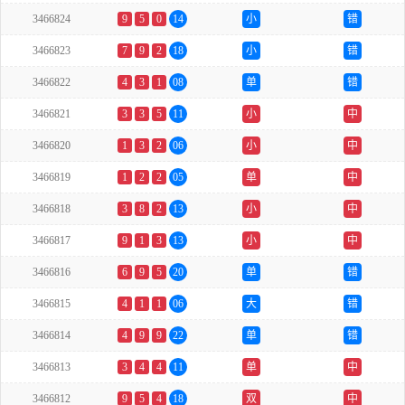
3466824
9
5
0
14
小
错
3466823
7
9
2
18
小
错
3466822
4
3
1
08
单
错
3466821
3
3
5
11
小
中
3466820
1
3
2
06
小
中
3466819
1
2
2
05
单
中
3466818
3
8
2
13
小
中
3466817
9
1
3
13
小
中
3466816
6
9
5
20
单
错
3466815
4
1
1
06
大
错
3466814
4
9
9
22
单
错
3466813
3
4
4
11
单
中
3466812
9
5
4
18
双
中