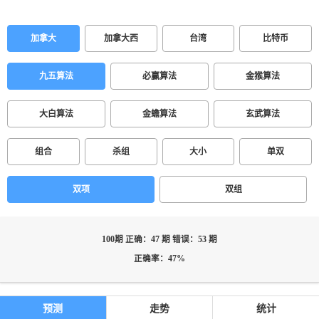
加拿大
加拿大西
台湾
比特币
九五算法
必赢算法
金猴算法
大白算法
金蟾算法
玄武算法
组合
杀组
大小
单双
双项
双组
100期 正确：47 期 错误：53 期
正确率：47%
预测
走势
统计