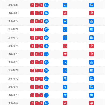
3467081
5
2
6
13
大
错
3467080
5
2
9
16
双
中
3467079
8
9
9
26
单
错
3467078
3
7
7
17
小
错
3467077
4
6
9
19
小
错
3467076
1
3
2
06
小
中
3467075
6
8
9
23
大
中
3467074
9
2
2
13
大
错
3467073
0
2
4
06
大
错
3467072
8
6
7
21
双
错
3467071
9
4
0
13
双
错
3467070
0
2
5
07
大
错
3467069
4
1
9
14
双
中