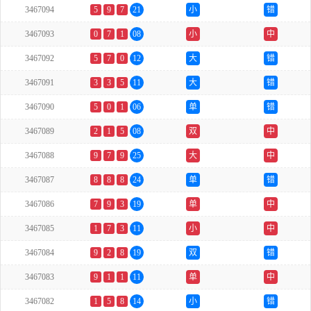
3467094
5
9
7
21
小
错
3467093
0
7
1
08
小
中
3467092
5
7
0
12
大
错
3467091
3
3
5
11
大
错
3467090
5
0
1
06
单
错
3467089
2
1
5
08
双
中
3467088
9
7
9
25
大
中
3467087
8
8
8
24
单
错
3467086
7
9
3
19
单
中
3467085
1
7
3
11
小
中
3467084
9
2
8
19
双
错
3467083
9
1
1
11
单
中
3467082
1
5
8
14
小
错