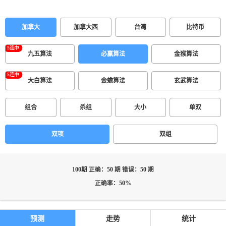
加拿大
加拿大西
台湾
比特币
九五算法
必赢算法
金猴算法
大白算法
金蟾算法
玄武算法
组合
杀组
大小
单双
双项
双组
100期 正确：50 期 错误：50 期
正确率：50%
预测
走势
统计