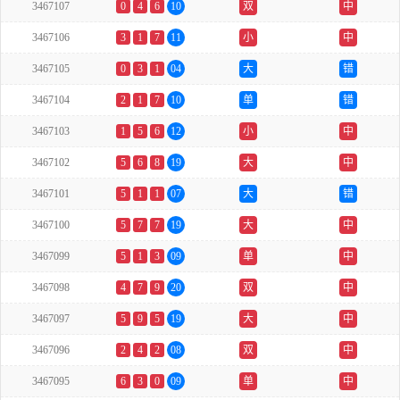
3467107
0
4
6
10
双
中
3467106
3
1
7
11
小
中
3467105
0
3
1
04
大
错
3467104
2
1
7
10
单
错
3467103
1
5
6
12
小
中
3467102
5
6
8
19
大
中
3467101
5
1
1
07
大
错
3467100
5
7
7
19
大
中
3467099
5
1
3
09
单
中
3467098
4
7
9
20
双
中
3467097
5
9
5
19
大
中
3467096
2
4
2
08
双
中
3467095
6
3
0
09
单
中