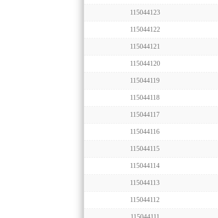
115044123
115044122
115044121
115044120
115044119
115044118
115044117
115044116
115044115
115044114
115044113
115044112
115044111