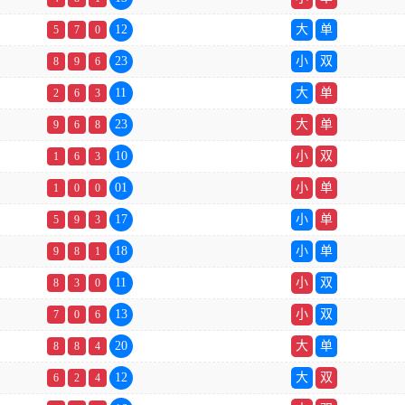
12
大
单
5
7
0
23
小
双
8
9
6
11
大
单
2
6
3
23
大
单
9
6
8
10
小
双
1
6
3
01
小
单
1
0
0
17
小
单
5
9
3
18
小
单
9
8
1
11
小
双
8
3
0
13
小
双
7
0
6
20
大
单
8
8
4
12
大
双
6
2
4