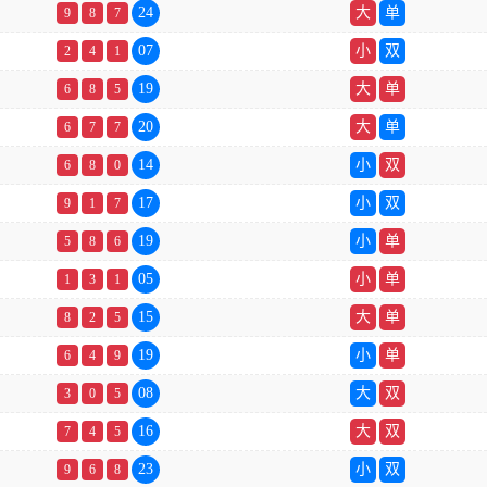
24
大
单
9
8
7
07
小
双
2
4
1
19
大
单
6
8
5
20
大
单
6
7
7
14
小
双
6
8
0
17
小
双
9
1
7
19
小
单
5
8
6
05
小
单
1
3
1
15
大
单
8
2
5
19
小
单
6
4
9
08
大
双
3
0
5
16
大
双
7
4
5
23
小
双
9
6
8