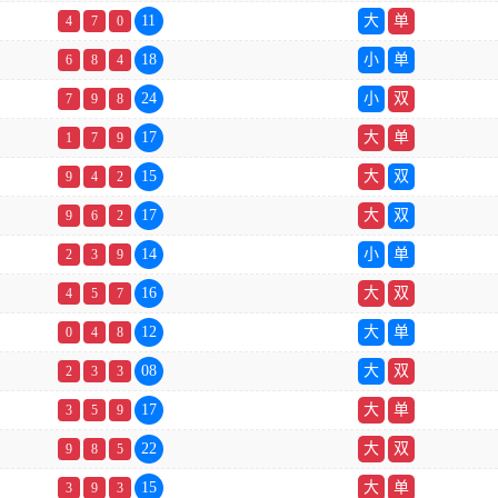
11
大
单
4
7
0
18
小
单
6
8
4
24
小
双
7
9
8
17
大
单
1
7
9
15
大
双
9
4
2
17
大
双
9
6
2
14
小
单
2
3
9
16
大
双
4
5
7
12
大
单
0
4
8
08
大
双
2
3
3
17
大
单
3
5
9
22
大
双
9
8
5
15
大
单
3
9
3