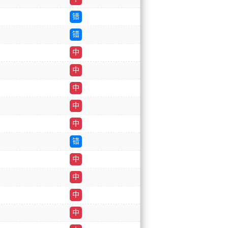
错
错
中
中
中
中
中
错
中
中
中
中