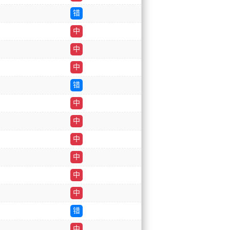
错
中
中
中
错
中
中
中
中
中
中
错
中