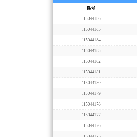
期号
115044186
115044185
115044184
115044183
115044182
115044181
115044180
115044179
115044178
115044177
115044176
115044175