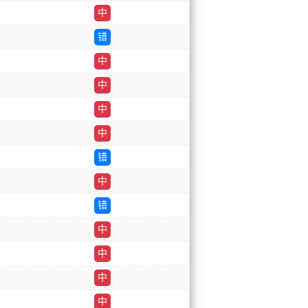
中
错
中
中
中
中
错
中
错
中
中
中
中