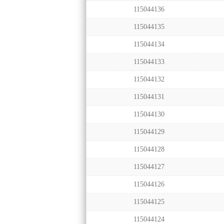
115044136
115044135
115044134
115044133
115044132
115044131
115044130
115044129
115044128
115044127
115044126
115044125
115044124