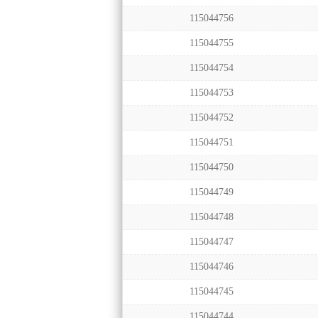
115044756
115044755
115044754
115044753
115044752
115044751
115044750
115044749
115044748
115044747
115044746
115044745
115044744