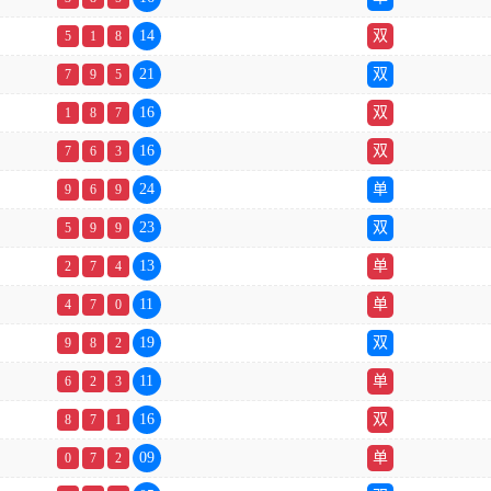
14
双
5
1
8
21
双
7
9
5
16
双
1
8
7
16
双
7
6
3
24
单
9
6
9
23
双
5
9
9
13
单
2
7
4
11
单
4
7
0
19
双
9
8
2
11
单
6
2
3
16
双
8
7
1
09
单
0
7
2