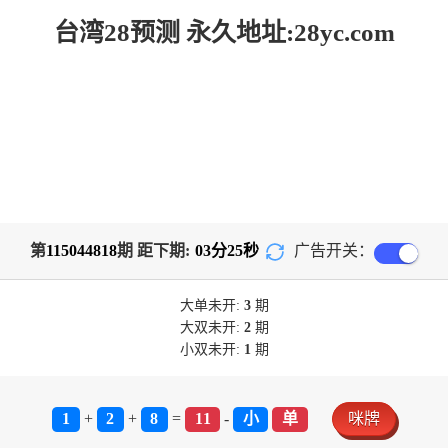
台湾28预测 永久地址:28yc.com
第
115044818
期 距下期:
03
分
24
秒
广告开关：
大单
未开:
3
期
大双
未开:
2
期
小双
未开:
1
期
1
+
2
+
8
=
11
-
小
单
咪牌