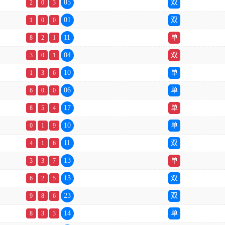
05
双
2
0
3
01
双
1
0
0
11
单
8
2
1
04
双
3
0
1
10
单
1
3
6
06
单
6
0
0
17
单
8
5
4
10
单
0
1
9
11
双
4
1
6
13
单
3
3
7
13
双
6
2
5
23
双
9
8
6
14
单
8
3
3