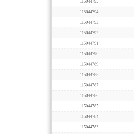
115044795
115044794
115044793
115044792
115044791
115044790
115044789
115044788
115044787
115044786
115044785
115044784
115044783