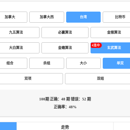
加拿大
加拿大西
台湾
比特币
九五算法
必赢算法
金猴算法
大白算法
金蟾算法
玄武算法
组合
杀组
大小
单双
双项
双组
100期 正确：48 期 错误：52 期
正确率：48%
走势