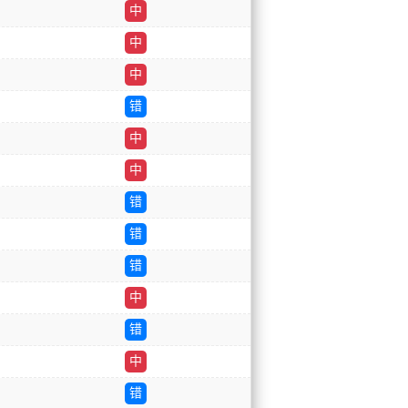
中
中
中
错
中
中
错
错
错
中
错
中
错