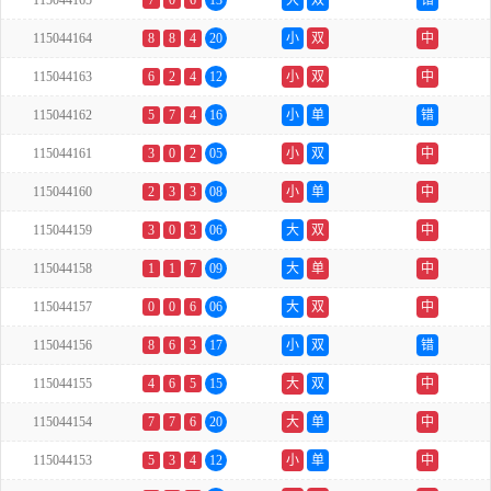
115044165
7
0
6
13
大
双
错
115044164
8
8
4
20
小
双
中
115044163
6
2
4
12
小
双
中
115044162
5
7
4
16
小
单
错
115044161
3
0
2
05
小
双
中
115044160
2
3
3
08
小
单
中
115044159
3
0
3
06
大
双
中
115044158
1
1
7
09
大
单
中
115044157
0
0
6
06
大
双
中
115044156
8
6
3
17
小
双
错
115044155
4
6
5
15
大
双
中
115044154
7
7
6
20
大
单
中
115044153
5
3
4
12
小
单
中