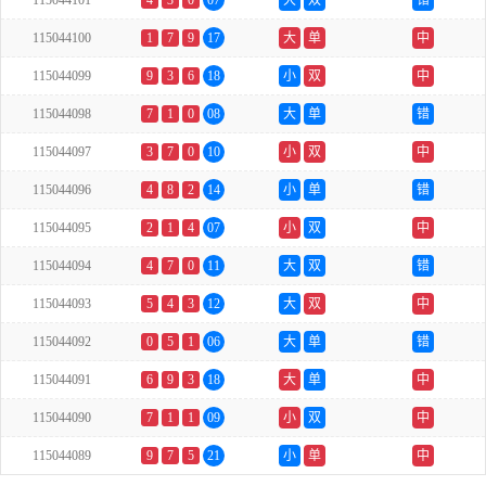
115044101
4
3
0
07
大
双
错
115044100
1
7
9
17
大
单
中
115044099
9
3
6
18
小
双
中
115044098
7
1
0
08
大
单
错
115044097
3
7
0
10
小
双
中
115044096
4
8
2
14
小
单
错
115044095
2
1
4
07
小
双
中
115044094
4
7
0
11
大
双
错
115044093
5
4
3
12
大
双
中
115044092
0
5
1
06
大
单
错
115044091
6
9
3
18
大
单
中
115044090
7
1
1
09
小
双
中
115044089
9
7
5
21
小
单
中