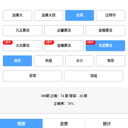
加拿大
加拿大西
台湾
比特币
九五算法
必赢算法
金猴算法
大白算法
金蟾算法
玄武算法
组合
杀组
大小
单双
双项
双组
100期 正确：74 期 错误：26 期
正确率：74%
预测
走势
统计