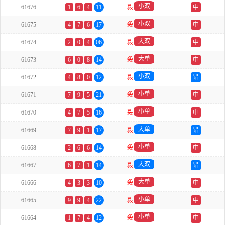
小双
61676
1
6
4
11
殺
中
小双
61675
4
7
6
17
殺
中
大双
61674
2
0
4
06
殺
中
大单
61673
6
0
8
14
殺
中
小双
61672
4
8
0
12
殺
错
小单
61671
7
9
5
21
殺
中
小单
61670
4
7
5
16
殺
中
大单
61669
7
9
1
17
殺
错
小单
61668
2
6
6
14
殺
中
大双
61667
6
7
1
14
殺
错
大单
61666
4
3
3
10
殺
中
小单
61665
9
9
4
22
殺
中
小单
61664
1
7
4
12
殺
中