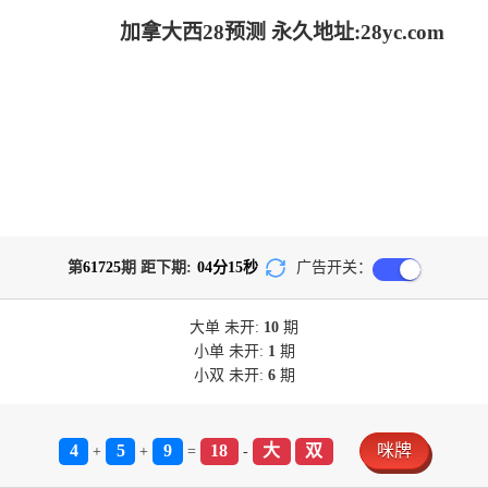
加拿大西28预测 永久地址:28yc.com
第
61725
期 距下期:
04
分
15
秒
广告开关：
大单
未开:
10
期
小单
未开:
1
期
小双
未开:
6
期
4
5
9
18
大
双
咪牌
+
+
=
-