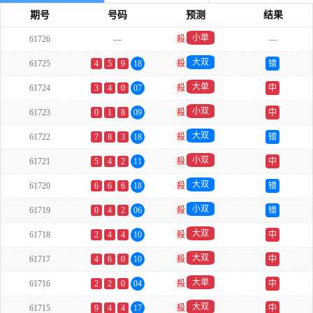
期号
号码
预测
结果
小单
61726
---
殺
---
大双
61725
4
5
9
18
殺
错
大单
61724
3
4
0
07
殺
中
小双
61723
0
1
8
09
殺
中
大双
61722
7
8
3
18
殺
错
小双
61721
5
4
2
11
殺
中
大双
61720
6
6
6
18
殺
错
小双
61719
0
4
2
06
殺
错
大双
61718
2
4
4
10
殺
中
大双
61717
4
6
0
10
殺
中
大单
61716
2
2
0
04
殺
中
大双
61715
9
4
4
17
殺
中