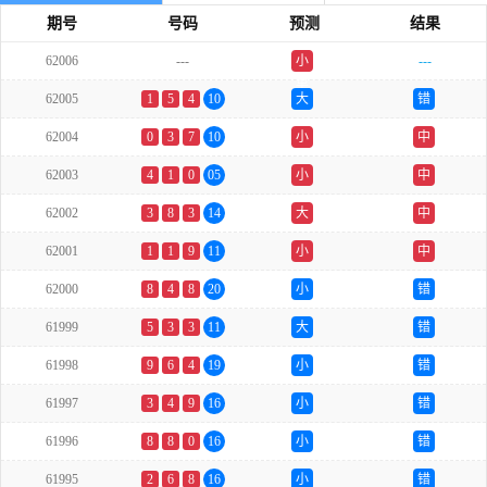
期号
号码
预测
结果
62006
---
小
---
单
62005
1
5
4
10
大
错
62004
0
3
7
10
小
中
62003
4
1
0
05
小
中
62002
3
8
3
14
大
中
62001
1
1
9
11
小
中
62000
8
4
8
20
小
错
61999
5
3
3
11
大
错
61998
9
6
4
19
小
错
61997
3
4
9
16
小
错
61996
8
8
0
16
小
错
61995
2
6
8
16
小
错