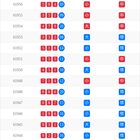
61956
5
0
4
09
小
中
61955
3
5
1
09
小
中
61954
4
7
9
20
大
中
61953
3
3
2
08
大
错
61952
5
1
8
14
小
错
61951
1
5
5
11
小
中
61950
4
5
1
10
大
错
61949
7
1
4
12
小
中
61948
8
6
6
20
小
错
61947
0
8
7
15
小
错
61946
1
9
6
16
小
错
61945
9
3
1
13
大
错
61944
9
2
5
16
小
错