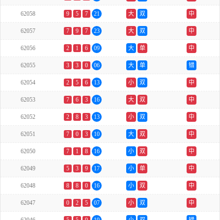
62058
9
5
7
21
大
双
中
62057
7
9
7
23
大
双
中
62056
2
1
6
09
大
单
中
62055
3
3
0
06
大
单
错
62054
2
5
6
13
小
双
中
62053
7
6
3
16
大
双
中
62052
2
8
3
13
小
双
中
62051
7
0
3
10
大
双
中
62050
7
1
8
16
小
双
中
62049
5
3
9
17
小
单
中
62048
8
8
0
16
小
双
中
62047
0
2
5
07
小
双
中