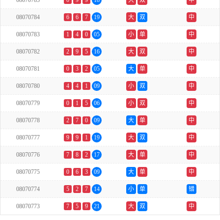
08070785
0
9
9
18
大
双
中
08070784
6
6
7
19
大
双
中
08070783
1
4
0
05
小
单
中
08070782
2
9
5
16
大
双
中
08070781
0
3
2
05
大
单
中
08070780
4
4
1
09
小
双
中
08070779
0
1
5
06
小
双
中
08070778
2
7
0
09
大
单
中
08070777
9
9
1
19
大
双
中
08070776
7
8
2
17
大
单
中
08070775
0
6
3
09
大
单
中
08070774
5
2
7
14
小
单
错
08070773
7
5
9
21
大
双
中