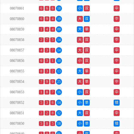
08070861
6
6
6
18
小
双
中
08070860
6
9
4
19
大
双
中
08070859
1
4
4
09
大
单
中
08070858
2
7
5
14
大
双
中
08070857
4
3
7
14
大
双
中
08070856
6
3
1
10
小
双
中
08070855
8
3
2
13
大
单
中
08070854
7
9
9
25
大
单
中
08070853
1
8
7
16
小
双
中
08070852
5
3
6
14
小
单
错
08070851
2
2
8
12
大
双
中
08070850
5
8
5
18
小
单
错