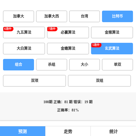
加拿大
加拿大西
台湾
比特币
九五算法
必赢算法
金猴算法
大白算法
金蟾算法
玄武算法
组合
杀组
大小
单双
双项
双组
100期 正确：81 期 错误：19 期
正确率：81%
预测
走势
统计