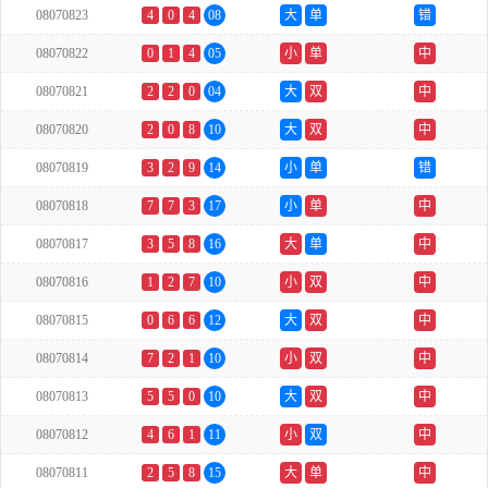
08070823
4
0
4
08
大
单
错
08070822
0
1
4
05
小
单
中
08070821
2
2
0
04
大
双
中
08070820
2
0
8
10
大
双
中
08070819
3
2
9
14
小
单
错
08070818
7
7
3
17
小
单
中
08070817
3
5
8
16
大
单
中
08070816
1
2
7
10
小
双
中
08070815
0
6
6
12
大
双
中
08070814
7
2
1
10
小
双
中
08070813
5
5
0
10
大
双
中
08070812
4
6
1
11
小
双
中
08070811
2
5
8
15
大
单
中