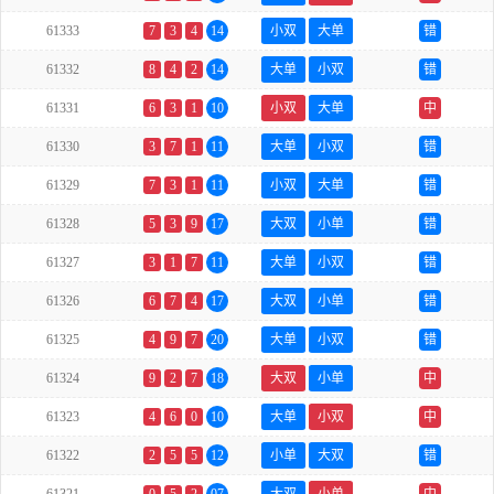
61333
7
3
4
14
小双
大单
错
61332
8
4
2
14
大单
小双
错
61331
6
3
1
10
小双
大单
中
61330
3
7
1
11
大单
小双
错
61329
7
3
1
11
小双
大单
错
61328
5
3
9
17
大双
小单
错
61327
3
1
7
11
大单
小双
错
61326
6
7
4
17
大双
小单
错
61325
4
9
7
20
大单
小双
错
61324
9
2
7
18
大双
小单
中
61323
4
6
0
10
大单
小双
中
61322
2
5
5
12
小单
大双
错