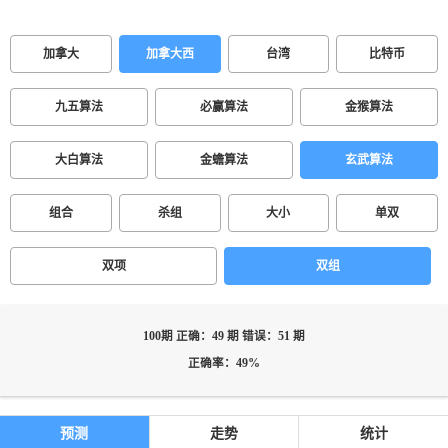
加拿大
加拿大西
台湾
比特币
九五算法
必赢算法
金猴算法
大白算法
金蟾算法
玄武算法
组合
杀组
大小
单双
双项
双组
100期 正确：49 期 错误：51 期
正确率：49%
预测
走势
统计