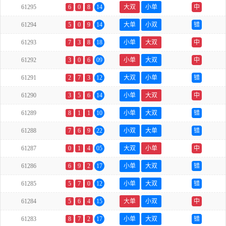
61295
6
0
8
14
大双
小单
中
61294
5
0
9
14
大单
小双
错
61293
7
3
8
18
小单
大双
中
61292
3
0
6
09
小单
大双
中
61291
2
7
3
12
大双
小单
错
61290
3
5
6
14
小单
大双
中
61289
8
1
1
10
小单
大双
错
61288
7
6
9
22
小双
大单
错
61287
0
1
4
05
大双
小单
中
61286
6
9
2
17
小单
大双
错
61285
5
7
0
12
小单
大双
错
61284
5
6
4
15
大单
小双
中
61283
8
7
2
17
小单
大双
错