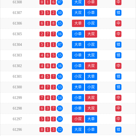
61308
0
1
6
07
大双
小单
中
61307
3
5
2
10
大双
小单
错
61306
6
1
8
15
大单
小双
中
61305
2
7
7
16
小单
大双
中
61304
5
1
1
07
大单
小双
错
61303
4
6
5
15
小单
大双
错
61302
4
8
4
16
小单
大双
中
61301
4
5
7
16
小双
大单
错
61300
4
7
2
13
大单
小双
错
61299
7
4
3
14
小单
大双
中
61298
6
3
7
16
小单
大双
中
61297
5
3
2
10
小双
大单
中
61296
8
1
3
12
大双
小单
错